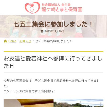
コ
ナ
ン
ビ
テ
ゲ
ン
ー
ツ
シ
七五三集会に参加しました！
へ
ョ
ス
ン
2023年11月20日
キ
に
ッ
移
プ
動
Home
お知らせ
七五三集会に参加しました！
お友達と愛宕神社へ参拝に行ってきまし
た⛩
今年の七五三集会は、子ども達全員で愛宕神社へ参拝に行ってきまし
た。
エントランスに集合です！出発進行！