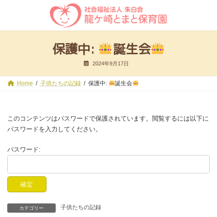
コ
ナ
ン
ビ
テ
ゲ
ン
ー
ツ
シ
保護中:
誕生会
へ
ョ
ス
ン
2024年9月17日
キ
に
ッ
移
プ
動
Home
子供たちの記録
保護中:
誕生会
このコンテンツはパスワードで保護されています。閲覧するには以下に
パスワードを入力してください。
パスワード:
子供たちの記録
カテゴリー