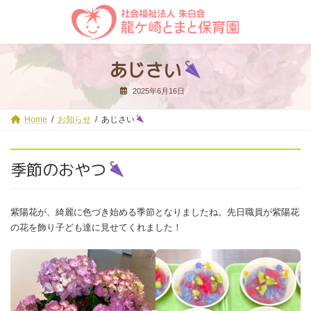
コ
ナ
ン
ビ
テ
ゲ
ン
ー
ツ
シ
あじさい
へ
ョ
ス
ン
2025年6月16日
キ
に
ッ
移
プ
動
Home
お知らせ
あじさい
季節のおやつ
紫陽花が、綺麗に色づき始める季節となりましたね。先日職員が紫陽花
の花を飾り子ども達に見せてくれました！