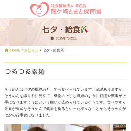
コ
ナ
ン
ビ
テ
ゲ
ン
ー
ツ
シ
七夕・給食
へ
ョ
ス
ン
2025年7月22日
キ
に
ッ
移
プ
動
Home
お知らせ
七夕・給食
つるつる素麺
そうめんは七夕の風物詩としても食べられています。諸説ありますが、
そうめんを織り糸に見立て、織物の上手な織姫のように裁縫や芸事が上
手になりますようにという願いが込められているそうです。食べやすく
栄養が豊富なそうめんで健康を祈るといった様々なことからそうめんが
七夕の行事食になりました！