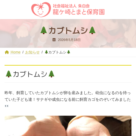
コ
ナ
ン
ビ
テ
ゲ
ン
ー
ツ
シ
カブトムシ
へ
ョ
ス
ン
2026年5月18日
キ
に
ッ
移
プ
動
Home
お知らせ
カブトムシ
カブトムシ
昨年、飼育していたカブトムシが卵を産みました。幼虫になるのを待っ
ていた子ども達！サナギや成虫になる前に飼育カゴをのぞいてみました