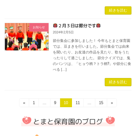
続きを読む
２月３日は節分です
お知らせ
2024年2月5日
節分集会に参加しました！ 今年もとまと保育園
では、豆まきを行いました。節分集会では由来
を聞いたり、お友達の作品を見たり、歌をうた
ったりして過ごしました。 節分クイズでは、鬼
のパンツは、「ヒョウ柄？トラ柄⁈」や節分に食
べる […]
続きを読む
投
«
固
1
…
固
9
固
10
固
11
…
固
15
»
定
定
定
定
定
稿
ペ
ペ
ペ
ペ
ペ
とまと保育園のブログ
ー
ー
ー
ー
ー
の
ジ
ジ
ジ
ジ
ジ
ペ