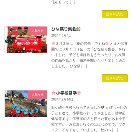
信をもって […]
続きを読む
ひな祭り集会
お知らせ
2024年3月4日
３月３日は「桃の節句」ですね
とまと保育
園では３月１日（金）に「ひな祭り集会」を行
いました。子ども達は歌をうたったり、お友達
の作品を見たり、由来を聞いたりと楽しく過ご
しました。 ひな祭 […]
続きを読む
小学校見学
お知らせ
2024年2月14日
龍ケ崎小学校へ行ってきました
かぼちゃ組の
子ども達で、小学校へ行ってきました。就学前
健診等では、保護者の方と行った事がある小学
校ですが、お友達と行くのははじめてで、ワク
ワク、ドキドキしていました！校内へ […]