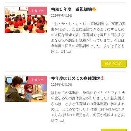
令和６年度 避難訓練
お知らせ
2024年4月19日
「お・か・し・も・ち」 避難訓練は、実際の災
害を想定し、安全に避難できるようにするため
の大切な訓練です。保育園では毎月１回さまざ
まな状況を想定し訓練を行っています。今日は
今年度１回目の避難訓練でした。まずは子ども
達に、訓 […]
続きを読む
今年度はじめての身体測定
お知らせ
2024年4月10日
はじめての体重計、身長計でドキドキです！ 今
年度初めての身体測定を行いました！新入園児
さんは、とまと保育園での身体測定に参加する
のは、はじめてでした！ 体重は何キロかな⁈ さ
くらんぼ組の１歳児さん、何度か経験すると笑
顔で […]