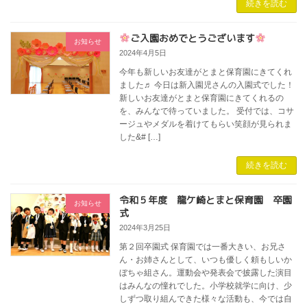
続きを読む
ご入園おめでとうございます
お知らせ
2024年4月5日
今年も新しいお友達がとまと保育園にきてくれ
ました♬ 今日は新入園児さんの入園式でした！
新しいお友達がとまと保育園にきてくれるの
を、みんなで待っていました。 受付では、コサ
ージュやメダルを着けてもらい笑顔が見られま
した&# […]
続きを読む
令和５年度 龍ケ崎とまと保育園 卒園
お知らせ
式
2024年3月25日
第２回卒園式 保育園では一番大きい、お兄さ
ん・お姉さんとして、いつも優しく頼もしいか
ぼちゃ組さん。運動会や発表会で披露した演目
はみんなの憧れでした。小学校就学に向け、少
しずつ取り組んできた様々な活動も、今では自