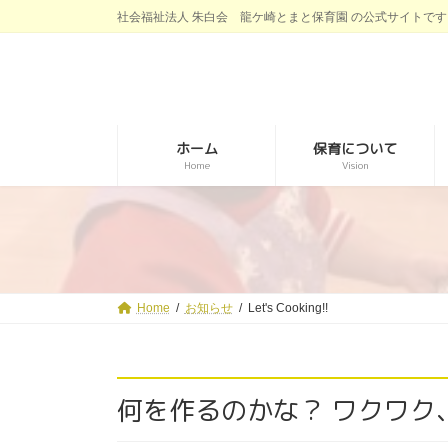
コ
ナ
社会福祉法人 朱白会 龍ケ崎とまと保育園 の公式サイトです
ン
ビ
テ
ゲ
ン
ー
ツ
シ
へ
ョ
ス
ン
キ
に
ホーム
保育について
ッ
移
Home
Vision
プ
動
Home
お知らせ
Let's Cooking!!
何を作るのかな？ ワクワク