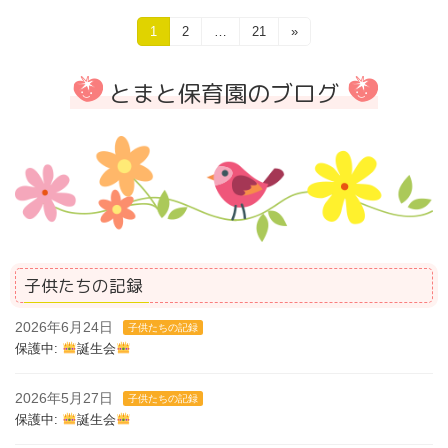
投
固
1
固
2
…
固
21
»
定
定
定
稿
ペ
ペ
ペ
とまと保育園のブログ
ー
ー
ー
の
ジ
ジ
ジ
ペ
ー
ジ
送
り
子供たちの記録
2026年6月24日
子供たちの記録
保護中:
誕生会
2026年5月27日
子供たちの記録
保護中:
誕生会