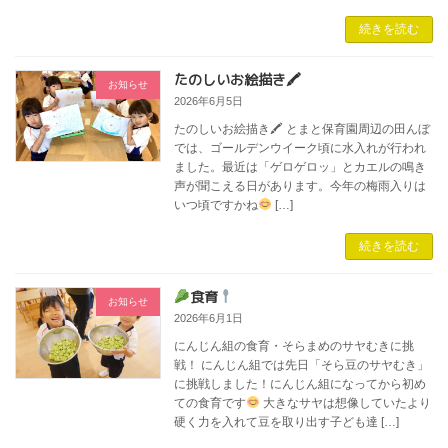
続きを読む
たのしいお絵描き🖍
お知らせ
2026年6月5日
たのしいお絵描き🖍 とまと保育園周辺の田んぼ
では、ゴールデンウイーク頃に水入れが行われ
ました。最近は「ゲロゲロッ」とカエルの鳴き
声が聞こえる日があります。今年の梅雨入りは
いつ頃ですかね
[…]
続きを読む
食育
お知らせ
2026年6月1日
にんじん組の食育・そらまめのサヤむきに挑
戦！ にんじん組では先日「そら豆のサヤむき」
に挑戦しました！にんじん組になってから初め
ての食育です
大きなサヤは想像していたより
硬く力を入れて豆を取り出す子ども達 […]