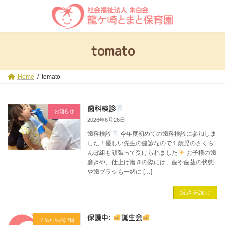
コ
ナ
ン
ビ
テ
ゲ
ン
ー
ツ
シ
tomato
へ
ョ
ス
ン
キ
に
ッ
移
Home
tomato
プ
動
歯科検診
お知らせ
2026年6月26日
歯科検診
今年度初めての歯科検診に参加しま
した！優しい先生の健診なので１歳児のさくら
んぼ組も頑張って受けられました
お子様の歯
磨きや、仕上げ磨きの際には、歯や歯茎の状態
や歯ブラシも一緒に […]
続きを読む
保護中:
誕生会
子供たちの記録