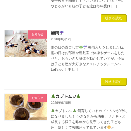
安全教室を開催して下さいました。かぼちゃ組
やじゃがいも組の子ども達は毎年受け […]
続きを読む
梅雨
お知らせ
2026年6月12日
雨の日の過ごし方
梅雨入りをしましたね。
雨の日はお部屋や遊戯室で体操やゲームをした
りと、おもいきり身体を動かしていすが、今日
は子ども達が大好きなアスレチックルームへ
Let’s go！ 中 […]
続きを読む
カブトムシ
お知らせ
2026年6月8日
カブトムシ
飼育しているカブトムシが成虫
になりました！ 小さな卵から幼虫、サナギへと
成長する様子を昨年から見守ってきた子ども
達、嬉しくて興味津々で見ています
♬