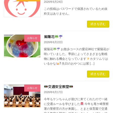
2026年6月24日
この投稿はパスワードで保護されているため抜
粋文はありません。
続きを読む
紫陽花
お知らせ
2026年6月22日
紫陽花
お散歩コースの愛宕神社で紫陽花が
咲いていました。季節によってさまざまな動植
物に触れる機会となっています
カタツムリは
いるかな
⁈ 先日のおやつには紫 […]
続きを読む
交通安全教室
お知らせ
2026年6月17日
今年もケンちゃんが遊びに来てくれたので一緒
に交通ルールを学びました
今年も竜ケ崎警察
署の警察官の方が来園し、とまと保育園で交通