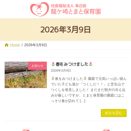
コ
ナ
ン
ビ
テ
ゲ
ン
ー
ツ
シ
2026年3月9日
へ
ョ
ス
ン
キ
に
ッ
移
Home
2026年3月9日
プ
動
春をみつけました
お知らせ
2026年3月9日
春をみつけました
園庭で元気いっぱい遊ん
でいた子ども達が「つくしだ！！」と芝生山で
つくしを発見しました！ まだまだ朝夕の冷え込
みが厳しいですが、とまと保育園の園庭にはこ
っそり春が訪れて […]
続きを読む